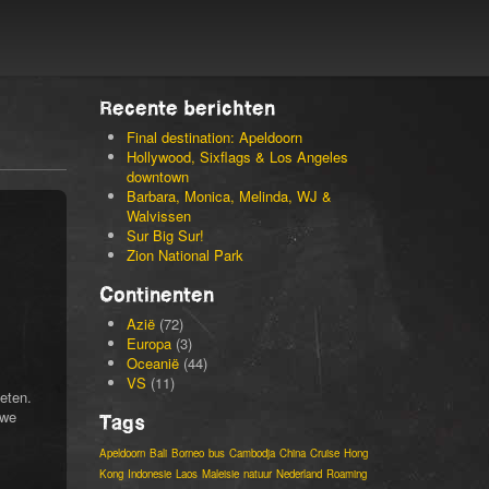
Recente berichten
Final destination: Apeldoorn
Hollywood, Sixflags & Los Angeles
downtown
Barbara, Monica, Melinda, WJ &
Walvissen
Sur Big Sur!
Zion National Park
Continenten
Azië
(72)
Europa
(3)
Oceanië
(44)
VS
(11)
eten.
 we
Tags
Apeldoorn
Bali
Borneo
bus
Cambodja
China
Cruise
Hong
Kong
Indonesie
Laos
Maleisie
natuur
Nederland
Roaming