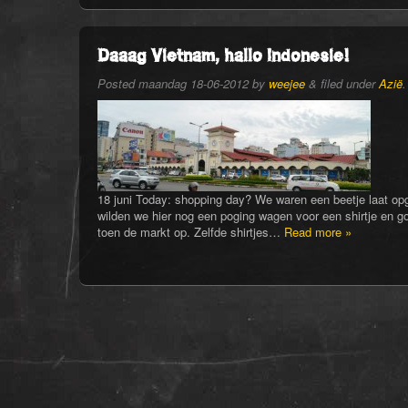
Daaag Vietnam, hallo Indonesie!
Posted
maandag 18-06-2012
by
weejee
&
filed under
Azië
.
18 juni Today: shopping day? We waren een beetje laat op
wilden we hier nog een poging wagen voor een shirtje en g
toen de markt op. Zelfde shirtjes…
Read more »