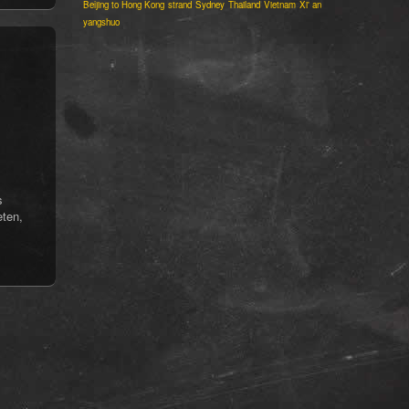
Beijing to Hong Kong
strand
Sydney
Thailand
Vietnam
Xi' an
yangshuo
s
eten,