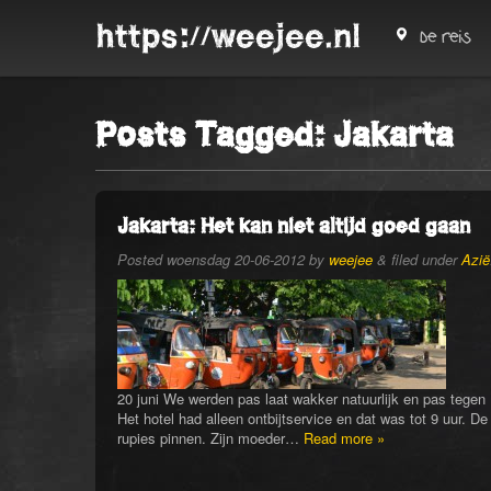
https://weejee.nl
De reis
Posts Tagged:
Jakarta
Jakarta: Het kan niet altijd goed gaan
Posted
woensdag 20-06-2012
by
weejee
&
filed under
Azië
20 juni We werden pas laat wakker natuurlijk en pas tegen
Het hotel had alleen ontbijtservice en dat was tot 9 uur.
rupies pinnen. Zijn moeder…
Read more »