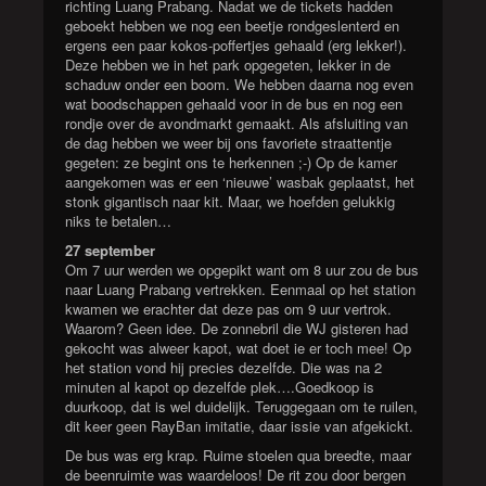
richting Luang Prabang. Nadat we de tickets hadden
geboekt hebben we nog een beetje rondgeslenterd en
ergens een paar kokos-poffertjes gehaald (erg lekker!).
Deze hebben we in het park opgegeten, lekker in de
schaduw onder een boom. We hebben daarna nog even
wat boodschappen gehaald voor in de bus en nog een
rondje over de avondmarkt gemaakt. Als afsluiting van
de dag hebben we weer bij ons favoriete straattentje
gegeten: ze begint ons te herkennen ;-) Op de kamer
aangekomen was er een ‘nieuwe’ wasbak geplaatst, het
stonk gigantisch naar kit. Maar, we hoefden gelukkig
niks te betalen…
27 september
Om 7 uur werden we opgepikt want om 8 uur zou de bus
naar Luang Prabang vertrekken. Eenmaal op het station
kwamen we erachter dat deze pas om 9 uur vertrok.
Waarom? Geen idee. De zonnebril die WJ gisteren had
gekocht was alweer kapot, wat doet ie er toch mee! Op
het station vond hij precies dezelfde. Die was na 2
minuten al kapot op dezelfde plek….Goedkoop is
duurkoop, dat is wel duidelijk. Teruggegaan om te ruilen,
dit keer geen RayBan imitatie, daar issie van afgekickt.
De bus was erg krap. Ruime stoelen qua breedte, maar
de beenruimte was waardeloos! De rit zou door bergen