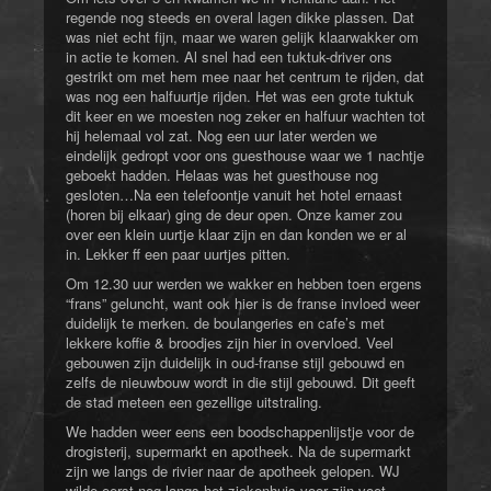
regende nog steeds en overal lagen dikke plassen. Dat
was niet echt fijn, maar we waren gelijk klaarwakker om
in actie te komen. Al snel had een tuktuk-driver ons
gestrikt om met hem mee naar het centrum te rijden, dat
was nog een halfuurtje rijden. Het was een grote tuktuk
dit keer en we moesten nog zeker en halfuur wachten tot
hij helemaal vol zat. Nog een uur later werden we
eindelijk gedropt voor ons guesthouse waar we 1 nachtje
geboekt hadden. Helaas was het guesthouse nog
gesloten…Na een telefoontje vanuit het hotel ernaast
(horen bij elkaar) ging de deur open. Onze kamer zou
over een klein uurtje klaar zijn en dan konden we er al
in. Lekker ff een paar uurtjes pitten.
Om 12.30 uur werden we wakker en hebben toen ergens
“frans” geluncht, want ook hier is de franse invloed weer
duidelijk te merken. de boulangeries en cafe’s met
lekkere koffie & broodjes zijn hier in overvloed. Veel
gebouwen zijn duidelijk in oud-franse stijl gebouwd en
zelfs de nieuwbouw wordt in die stijl gebouwd. Dit geeft
de stad meteen een gezellige uitstraling.
We hadden weer eens een boodschappenlijstje voor de
drogisterij, supermarkt en apotheek. Na de supermarkt
zijn we langs de rivier naar de apotheek gelopen. WJ
wilde eerst nog langs het ziekenhuis voor zijn voet,