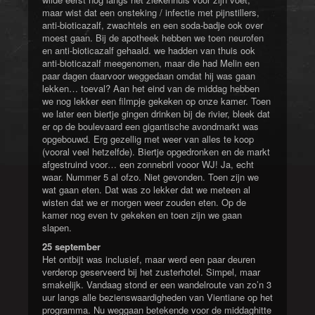
maar wist dat een onsteking / infectie met pijnstillers,
anti-bioticazalf, zwachtels en een soda-badje ook over
moest gaan. Bij de apotheek hebben we toen neurofen
en anti-bioticazalf gehaald. we hadden van thuis ook
anti-bioticazalf meegenomen, maar die had Melin een
paar dagen daarvoor weggedaan omdat hij was gaan
lekken… toeval? Aan het eind van de middag hebben
we nog lekker een filmpje gekeken op onze kamer. Toen
we later een biertje gingen drinken bij de rivier, bleek dat
er op de boulevaard een gigantische avondmarkt was
opgebouwd. Erg gezellig met weer van alles te koop
(vooral veel hetzelfde). Biertje opgedronken en de markt
afgestruind voor… een zonnebril vooor WJ! Ja, echt
waar. Nummer 5 al ofzo. Niet gevonden. Toen zijn we
wat gaan eten. Dat was zo lekker dat we meteen al
wisten dat we er morgen weer zouden eten. Op de
kamer nog even tv gekeken en toen zijn we gaan
slapen.
25 september
Het ontbijt was inclusief, maar werd een paar deuren
verderop geserveerd bij het zusterhotel. Simpel, maar
smakelijk. Vandaag stond er een wandelroute van zo’n 3
uur langs alle bezienswaardigheden van Vientiane op het
programma. Nu weggaan betekende voor de middaghitte