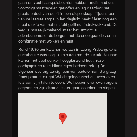
gaan en veel haarspeldbochten hebben. melin had dus
voorzorgsmaatregelen getroffen en lag daardoor het
grootste deel van de rit in een diepe slaap. Tijdens een
van de laatste stops in het daglicht heeft Melin nog een
mooi stukje van het uitzicht gefilmd: indrukwekkend. De
weg is misselijkmakend, maar het uitzicht is
adembenemend: de bergen met de ondergaande zon in
combinatie met wolken en mist.
Rond 19.30 uur kwamen we aan in Luang Prabang. Ons
guesthouse was nog 10 minuten met de tuktuk. Knusse
kamer met veel donker hoogglanzend hout, roze
gordijntjes en roze blloemetjes bedovertrek ;-) De
eigenaar was erg aardig; een wat oudere man die graag
frans praatte. dit gaf WJ de gelegenheid om weer even
iets aan zijn talen te doen. We hebben snel even ergens
gegeten en zijn daarna lekker gaan douchen en slapen.