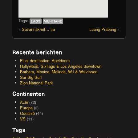
Tags:
LAOS
VIENTIANE
«
Savannakhet… tja
Luang Prabang
»
Recente berichten
Final destination: Apeldoorn
Hollywood, Sixflags & Los Angeles downtown
Barbara, Monica, Melinda, WJ & Walvissen
Sur Big Sur!
Zion National Park
Continenten
Azië
(72)
Europa
(3)
Oceanië
(44)
VS
(11)
Tags