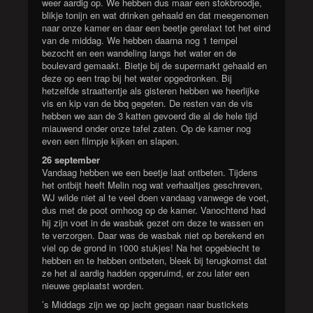
weer aardig op. We hebben dus maar een stokbroodje,
blikje tonijn en wat drinken gehaald en dat meegenomen
naar onze kamer en daar een beetje gerelaxt tot het eind
van de middag. We hebben daarna nog 1 tempel
bezocht en een wandeling langs het water en de
boulevard gemaakt. Bietje bij de supermarkt gehaald en
deze op een trap bij het water opgedronken. Bij
hetzelfde straattentje als gisteren hebben we heerlijke
vis en kip van de bbq gegeten. De resten van de vis
hebben we aan de 3 katten gevoerd die al de hele tijd
miauwend onder onze tafel zaten. Op de kamer nog
even een filmpje kijken en slapen.
26 september
Vandaag hebben we een beetje laat ontbeten. Tijdens
het ontbijt heeft Melin nog wat verhaaltjes geschreven,
WJ wilde niet al te veel doen vandaag vanwege de voet,
dus met de poot omhoog op de kamer. Vanochtend had
hij zijn voet in de wasbak gezet om deze te wassen en
te verzorgen. Daar was de wasbak niet op berekend en
viel op de grond in 1000 stukjes! Na het opgebiecht te
hebben en te hebben ontbeten, bleek bij terugkomst dat
ze het al aardig hadden opgeruimd, er zou later een
nieuwe geplaatst worden.
’s Middags zijn we op jacht gegaan naar bustickets