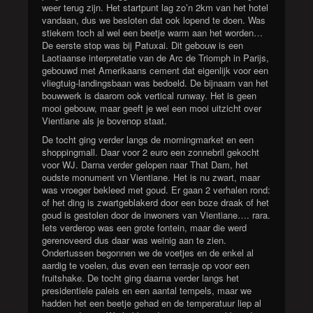
weer terug zijn. Het startpunt lag zo’n 2km van het hotel
vandaan, dus we besloten dat ook lopend te doen. Was
stiekem toch al wel een beetje warm aan het worden…
De eerste stop was bij Patuxai. Dit gebouw is een
Laotiaanse interpretatie van de Arc de Triomph in Parijs,
gebouwd met Amerikaans cement dat eigenlijk voor een
vliegtuig-landingsbaan was bedoeld. De bijnaam van het
bouwwerk is daarom ook vertical runway. Het is geen
mooi gebouw, maar geeft je wel een mooi uitzicht over
Vientiane als je bovenop staat.
De tocht ging verder langs de morningmarket en een
shoppingmall. Daar voor 2 euro een zonnebril gekocht
voor WJ. Darna verder gelopen naar That Dam, het
oudste monument vn Vientiane. Het is nu zwart, maar
was vroeger bekleed met goud. Er gaan 2 verhalen rond:
of het ding is zwartgeblakerd door een boze draak of het
goud is gestolen door de inwoners van Vientiane…. rara.
Iets verderop was een grote fontein, maar die werd
gerenoveerd dus daar was weinig aan te zien.
Ondertussen begonnen we de voetjes en de enkel al
aardig te voelen, dus even een terrasje op voor een
fruitshake. De tocht ging daarna verder langs het
presidentiele paleis en een aantal tempels, maar we
hadden het een beetje gehad en de temperatuur liep al