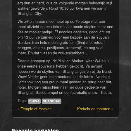
erg dun en hard, dus de volgende morgen behoorlijk stijf
wakker geworden. Rond 10:30 uur kwamen we aan in
Shanghai City.
We zitten in een mooi hotel op de 7e etage met een
mooi uitzicht op een iets minder mooie skyline maar een
des te mooier parkje.
Ff noodles gegeten, gedoucht en
om 13 uur verzameld voor een bezoek aan de Yuyuan
Garden. Een hele mooie grote tuin (5ha) met rotsen,
bruggen, draken, paviljoens, karpers(!) en nog veel
meer. En dat tussen de wolkenkrabbers…
Daarna shoppen op de Yuyuan Market, waar WJ en ik
onze eerste souvenirs hebben gekocht. Vanavond
hebben we de skyline van Shanghai gezien bij de Bund:
Wow! Verder geen commentaar, zie de foto’s. Na deze
lichtshow nog een group meal gedaan en terug naar het
hotel. Morgen misschien naar het oude gedeelte van
Shanghai, Buddatempel en een acrobatic show. Truste.
Tags:
CHINA
SHANGHAI
«
Temple of Heaven
Krekels en motoren
»
Recente berichten