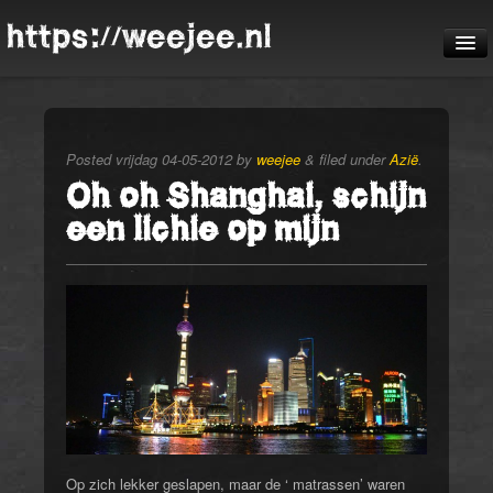
https://weejee.nl
De reis
Blog
Posted
vrijdag 04-05-2012
by
weejee
&
filed under
Azië
.
Pheauteaux
Oh oh Shanghai, schijn
een lichie op mijn
De route
Op zich lekker geslapen, maar de ‘ matrassen’ waren