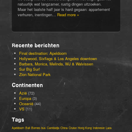
natuurlijk wat langzamer, rustig dingen uitzoeken.
Maar het laatste half jaar is hard gegaan: appartement
verhuren, inentingen…
Read more »
Recente berichten
Final destination: Apeldoorn
Hollywood, Sixflags & Los Angeles downtown
Barbara, Monica, Melinda, WJ & Walvissen
Sur Big Sur!
Zion National Park
Continenten
Azië
(72)
Europa
(3)
Oceanië
(44)
VS
(11)
Tags
Apeldoorn
Bali
Borneo
bus
Cambodja
China
Cruise
Hong Kong
Indonesie
Laos