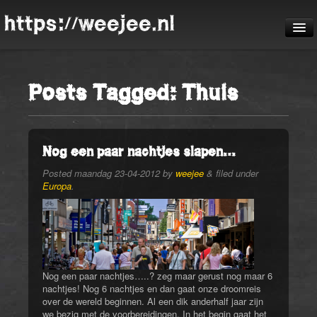
https://weejee.nl
De reis
Posts Tagged:
Thuis
Blog
Pheauteaux
De route
Nog een paar nachtjes slapen…
Posted
maandag 23-04-2012
by
weejee
&
filed under
Europa
.
Nog een paar nachtjes…..? zeg maar gerust nog maar 6
nachtjes! Nog 6 nachtjes en dan gaat onze droomreis
over de wereld beginnen. Al een dik anderhalf jaar zijn
we bezig met de voorbereidingen. In het begin gaat het