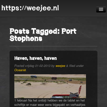
https://weejee.nl
De reis
Posts Tagged:
Port
Blog
Stephens
Pheauteaux
De route
Haven, haven, haven
Posted
vrijdag 01-02-2013
by
weejee
&
filed under
Oceanië
.
1 februari Na het ontbijt hebben we de tablet en het
schriftje er maar weer eens bijgepakt en verhaaltjes