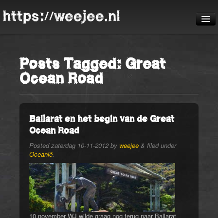
https://weejee.nl
De reis
Posts Tagged:
Great
Blog
Ocean Road
Pheauteaux
De route
Ballarat en het begin van de Great
Ocean Road
Posted
zaterdag 10-11-2012
by
weejee
&
filed under
Oceanië
.
10 november WJ wilde graag nog terug naar Ballarat