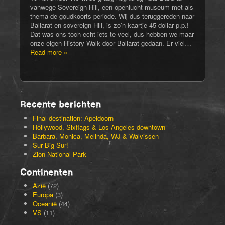
vanwege Sovereign Hill, een openlucht museum met als
thema de goudkoorts-periode. Wij dus teruggereden naar
Ballarat en sovereign Hill, is zo’n kaartje 45 dollar p.p.!
Dat was ons toch echt iets te veel, dus hebben we maar
onze eigen History Walk door Ballarat gedaan. Er viel…
Read more »
Recente berichten
Final destination: Apeldoorn
Hollywood, Sixflags & Los Angeles downtown
Barbara, Monica, Melinda, WJ & Walvissen
Sur Big Sur!
Zion National Park
Continenten
Azië
(72)
Europa
(3)
Oceanië
(44)
VS
(11)