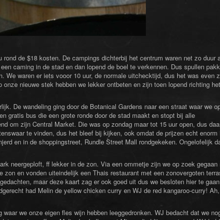
u rond de $18 kosten. De campings dichterbij het centrum waren net zo duur 
 een caming in de stad en dan lopend de boel te verkennen. Dus spullen pak
. We waren er iets vooor 10 uur, de normale uitchecktijd, dus het was even 
Op onze nieuwe stek hebben we lekker ontbeten en zijn toen lopend richting he
lijk. De wandeling ging door de Botanical Gardens naar een straat waar we o
 gratis bus die een grote ronde door de stad maakt en stopt bij alle
nd om zijn Central Market. Die was op zondag maar tot 15 uur open, dus daa
enswaar te vinden, dus het bleef bij kijken, ook omdat de prijzen echt enorm
rd en in de shoppingstreet, Rundle Street Mall rondgekeken. Ongelofelijk da
ark neergeploft, ff lekker in de zon. Via een ommetje zijn we op zoek gegaan
de zon en vonden uiteindelijk een Thais restaurant met een zonovergoten terra
 gedachten, maar deze kaart zag er ook goed uit dus we besloten hier te gaan
ofdgerecht had Melin de yellow chicken curry en WJ de red kangaroo-curry! Ah,
g waar we onze eigen fles wijn hebben leeggedronken. WJ bedacht dat we no