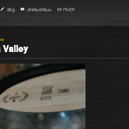
De route
Blog
Pheauteaux
ië
.
 Valley