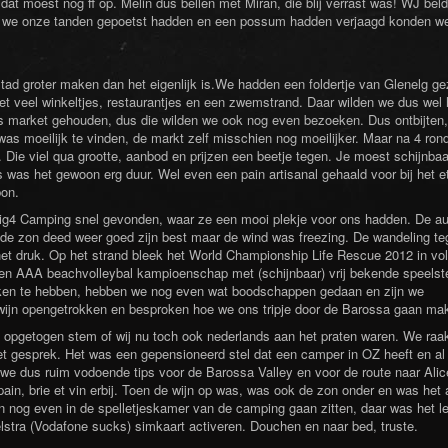
at moest nog ff op. Melin dus bellen met Miran, die blij verrast was! WJ bel
at we onze tanden gepoetst hadden en een possum hadden verjaagd konden w
stad groter maken dan het eigenlijk is.We hadden een foldertje van Glenelg ge
met veel winkeltjes, restaurantjes en een zwemstrand. Daar wilden we dus wel
s market gehouden, dus die wilden we ook nog even bezoeken. Dus ontbijten,
was moeilijk te vinden, de markt zelf misschien nog moeilijker. Maar na 4 ron
 Die viel qua grootte, aanbod en prijzen een beetje tegen. Je moest schijnbaa
ers was het gewoon erg duur. Wel even een pain artisanal gehaald voor bij het e
bon.
ig4 Camping snel gevonden, waar ze een mooi plekje voor ons hadden. De au
. de zon deed weer goed zijn best maar de wind was freezing. De wandeling t
et druk. Op het strand bleek het World Championship Life Rescue 2012 in vol
een AAA beachvolleybal kampioenschap met (schijnbaar) vrij bekende speelst
keken te hebben, hebben we nog even wat boodschappen gedaan en zijn we
e wijn opengetrokken en besproken hoe we ons tripje door de Barossa gaan ma
pgetogen stem of wij nu toch ook nederlands aan het praten waren. We raa
t gesprek. Het was een gepensioneerd stel dat een camper in OZ heeft en al
 we dus ruim vodoende tips voor de Barossa Valley en voor de route naar Alic
pain, brie et vin erbij. Toen de wijn op was, was ook de zon onder en was het 
n nog even in de spelletjeskamer van de camping gaan zitten, daar was het l
lstra (Vodafone sucks) simkaart activeren. Douchen en naar bed, truste.