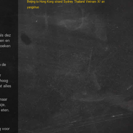
Beijing to Hong Kong
strand
Sydney
Thailand
Vietnam
Xi' an
yangshuo
als dez
ken en
zoeken
t
p de
r
 hoog
t alles
 naar
sje,
 eten.
g voor