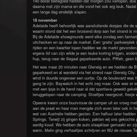
140 dollar beltegoed hadden dat morgen zou verlopen, dus d
daarna met zijn mama en die vond het ook erg leuk. Nad
een lange dag eindelijk slapen.
18 november
Adelaide heeft behoorlijk was aansluitende dorpjes die de 
waarin stond dat het een bruisend dorp aan het strand is 
Bij de Adelaide showgrounds werd elke zondag een farmer
uitchecken en op naar de market. Een ‘gratis’ parkeerplek 
rijden en een kwartier lopen hadden we de markt gevonden.
ergens lid van zijn wilde je een leuke korting krijgen, and
hup, terug naar de illegaal geparkeerde auto. Pfffeh, geen 
Het was maar 20 minuten naar Glenelg en we hadden de B
geparkeerd en al wandeld via het strand naar Glenelg City
wind in duurde ongeveer een uurtje. Op de boulevard was h
gang te zijn. Baywatch in het echt zeg maar. Ook was er 
met een ijsje in de hand naar al dat sportieve geweld ge
teruggelopen naar de camping. Stoeltjes neergezet, flesj
Opeens kwam onze buurvrouw de camper uit en vroeg met o
aan de praat en haar man mengde zich even later ook in he
wat van Australie hebben gezien. Een halfuur later hadden
Springs. Terwijl zij gingen koken, pakten wij ons gekochte 
aardig koud. We hebben de auto slaapklaar gemaakt en zij
warm. Melin ging verhaaltjes schrijven en WJ de nieuwe Te