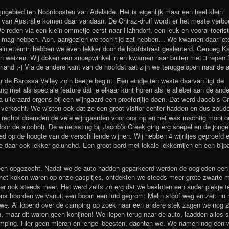
jngebied ten Noordoosten van Adelaide. Het is eigenlijk maar een heel klein
 van Australie komen daar vandaan. De Chiraz-druif wordt er het meste verb
reden via een klein ommetje eerst naar Hahndorf, een leuk en vooral toeris
ist’ mag hebben. Ach, aangezien we toch tijd zat hebben… We kwamen daar iet
alniettemin hebben we even lekker door de hoofdstraat geslenterd. Genoeg Ka
een weizen. Wij doken een snoepwinkel in en kwamen naar buiten met 3 repen 
derland ;-) Via de andere kant van de hoofdstraat zijn we teruggelopen naar de 
r de Barossa Valley zo’n beetje begint. Een eindje ten weste daarvan ligt de
g met als speciale feature dat je elkaar kunt horen als je allebei aan de and
na uiteraard ergens bij een wijngaard een proeferijtje doen. Dat werd Jacob’s C
 verkocht. We wisten ook dat ze een groot visitor center hadden en dus zoud
 rechts doemden de vele wijngaarden voor ons op en het was machtig mooi o
door de alcohol). De winetasting bij Jacob’s Creek ging erg soepel en de jong
d op de hoogte van de verschillende wijnen. Wij hebben 4 wijntjes geproefd 
 daar ook lekker gelunchd. Een groot bord met lokale lekkernijen en een bij
en opgezocht. Nadat we de auto hadden geparkeerd werden de oogleden een 
n het koken waren op onze gaspitjes, ontdekten we steeds meer grote zwarte 
er ook steeds meer. Het werd zelfs zo erg dat we besloten een ander plekje t
ens hoorden we vanuit een boom een luid gegrom: Melin stoof weg en zei: nu
 we. Al lopend over de camping op zoek naar een andere stek zagen we nog 2
 maar dit waren geen konijnen! We liepen terug naar de auto, laadden alles s
camping. Hier geen mieren en ‘enge’ beesten, dachten we. We namen nog een w