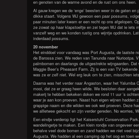
en genoten van de warme avond en de rust om ons heen.
Al gauw kregen we de ‘enge’ beesten weer in de gaten en
dikke staart. Volgens WJ gewoon een paar possums, volge
paar minuten later kwam er een recht op ons afgelopen. Op 
ze zowat op haar klapstoeltje en zei tegen WJ dat ie iets 
vanzelf weg en we konden rustig ons wijntje opdrinken. Lat
inderdaad possums.
20 november
Het einddoel voor vandaag was Port Augusta, de laatste no
de Barossa zien. We reden van Tanunda naar Nuriootpa. Vl
palmbomen en daarlangs de uitgestrekte wijngaarden. Dat w
Maggie Beer’s Pheasant Farm. Zij is een van TV bekende A
was ze er zelf niet. Wel erg leuk om te zien, misschien iet
Daarna was het verder naar Angaston, waar het Yalumba Cha
mooi, dat ze er graag heen wilde. We besloten daar aangek
makerij te hebben bekeken doken we rond 11 uur ’s ochten
waar je aan kon proeven. Naast hun eigen wijnen hadden z
grappige naam en die wilden we ook wel proeven. Deze ha
we allletwee gekocht en zijn verder gereden. No worries, W
Een eindje verderop ligt het Kaiserstuhl Conservation Par
wandelingetje te maken. Een klein rondje van ongeveer een
behalve veel dode bomen en zand hadden we niet veel bijzo
Augusta. We hadden al een camping op het oog en toen we