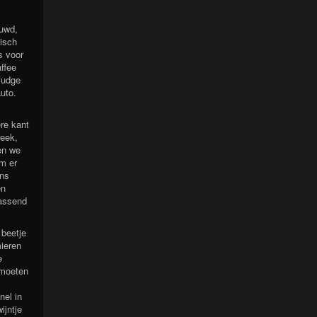
ouwd,
tisch
s voor
ffee
fudge
auto.
ere kant
reek,
en we
m er
ens
en
passend
beetje
mieren
e
 moeten
nel in
ijntje