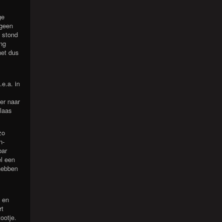
ge
 geen
s stond
ing
het dus
e.a. in
er naar
laas
zo
n-
bar
l een
hebben
g en
rt
ootje.