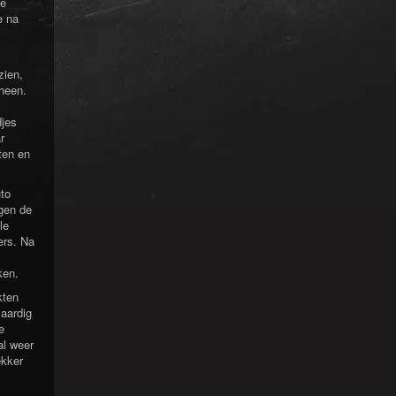
de
e na
zien,
 heen.
djes
r
ten en
to
egen de
le
ers. Na
ken.
kten
 aardig
e
al weer
ekker