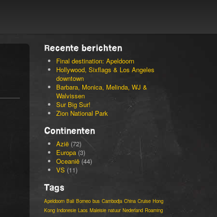
Recente berichten
Final destination: Apeldoorn
Hollywood, Sixflags & Los Angeles
downtown
Barbara, Monica, Melinda, WJ &
Walvissen
Sur Big Sur!
Zion National Park
Continenten
Azië
(72)
Europa
(3)
Oceanië
(44)
VS
(11)
Tags
Apeldoorn
Bali
Borneo
bus
Cambodja
China
Cruise
Hong
Kong
Indonesie
Laos
Maleisie
natuur
Nederland
Roaming