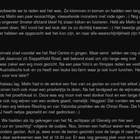
 probeerde we te raden wat het was. Ze klommen in bomen en hadden een lan
ns Melin een paar reusachtige, vleesetende monsters met rode ogen ;-) Nog
ongeveer 3meter afstand bleef hij staan kijken en luisteren. Held als Melin i
moest doen. WJ vond het wel leuk dat ze zo dichtbij kwamen ;-) Het beestje g
er hebben we opgezocht wat het kon zijn, en naar alle waarschijnlijkheid zijn 
rmale stad voordat we het Red Centre in gingen. Maar eerst wilden we nog e.
ak daarvoor zit Seppeltfield Road, wat bekend staat om zijn lange weg met
as zeker een erg mooi gezicht. Na een paar foto’s en filmpjes reden we verd
ustralische kok en ze heeft een leuke bio-farm waar je ook kunt lunchen. He
s voor ons later?
teau lag. Melin had in de winkel een fles van ze gezien en vond het etiket 
omen toch ook maar een proeferijtje te doen. Na het landgoed en de wijnvate
ds het proeflokaal in. Deze was erg mooi met veel donker hout en een lange 
e ook nog wijnen van een andere gaard, namelijk: Heggies! Dat vonden we we
d een erg lekkere Riesling en van Yalumba proefden we de Chiraz-Rose. Die 
J heeft netjes geproefd en niet gedronken ;-)
k. We hadden als tip gekregen van het NL echtpaar uit Glenelg om hier een
 uur en ‘prachtig!’ volgens de oudjes. Nou, binnen een halfuur waren we teru
nders gezien. Ach ja, weer even de benen gestrekt voor de lange rit naar Po
 daar aankwamen was het al 19.30 uur. Er was nog genoeg plek voor ons aut