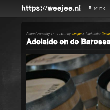
https://weejee.nl
De reis
Posted
zaterdag 17-11-2012
by
weejee
&
filed under
Ocean
Adelaide en de Barossa