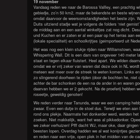
19 november
Vandaag reden we naar de Barossa Vallley, een prachtig wi
gebiedje, zo’n 50 km2, maar de bekendste en beste wijnen
omdat daarvoor de weersomstandigheden het beste zijn. We 
Duits uitziend stadje wat je volgens de folders ‘niet gem
de middag aan en een aantal winkeltjes zat nog dicht. Des
und Kuchen en er zaten er al een paar op het terras aan 
(lokale specialiteit) en schoolkrijtjes (geimporteerd uit Ne
Het was nog een klein stukje rijden naar Williamstown, waa
Whispering Wall. Dit is een dam van ongeveer 140 meter lan
staat en tegen elkaar fluistert. Heel apart. We wilden daar
omdat we er vrij zeker van waren dat deze ook in NL wordt
meteen wat meer over de streek te weten komen. Links en
zo slingerend doorheen te rijden (door de bochten he, niet 
achter de bar schonken de een na de ander in en waren goe
daarvan hebben we er 2 gekocht. Na de proeferij hebben we
roseetje, geweldig genoten!
We reden verder naar Tanunda, waar we een camping hebb
zwaar. Even een dutje in de stoel dus. Terwijl we eten aa
rond ons plekje. Naarmate het donkerder werd, werden het 
zoeken. Niet makkelijk, want het was al pikkedonker. Ope
we zeker verhuizen! Pfff dacht WJ, maar oke, daar gingen
beesten lopen. Overdag hadden we al wat konijntjes gezien,
en reden naar een vrije, open plek in het midden van de 