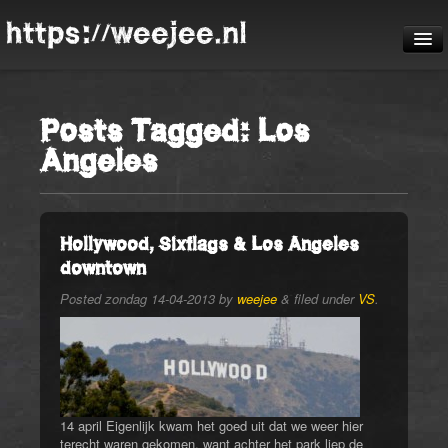
https://weejee.nl
De reis
Posts Tagged:
Los
Blog
Angeles
Pheauteaux
De route
Hollywood, Sixflags & Los Angeles
downtown
Posted
zondag 14-04-2013
by
weejee
&
filed under
VS
.
14 april Eigenlijk kwam het goed uit dat we weer hier
terecht waren gekomen, want achter het park liep de