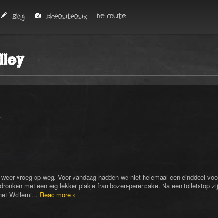
De route
Blog
Pheauteaux
lley
ë
.
weer vroeg op weg. Voor vandaag hadden we niet helemaal een einddoel voo
edronken met een erg lekker plakje frambozen-perencake. Na een toiletstop zi
j het Wollemi…
Read more »