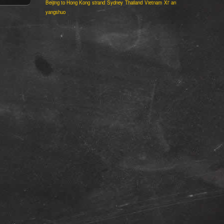
Beijing to Hong Kong
strand
Sydney
Thailand
Vietnam
Xi' an
yangshuo