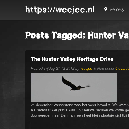
https://weejee.nl
De reis
Posts Tagged:
Hunter Va
The Hunter Valley Heritage Drive
Posted
vrijdag 21-12-2012
by
weejee
&
filed under
Oceani
21 december Vanochtend was het weer bewolkt. We waren 
als hetmaar wel gratis was. In Merriwa hebben we koffie g
doorgereden naar Denman, een heel klein plaatsje dichtbi