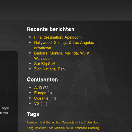
Recente berichten
Final destination: Apeldoorn
Hollywood, Sixflags & Los Angeles
downtown
Barbara, Monica, Melinda, WJ &
Walvissen
Sur Big Sur!
Zion National Park
Continenten
Azië
(72)
Europa
(3)
Oceanië
(44)
VS
(11)
r ogen,
jn we
Tags
Apeldoorn
Bali
Borneo
bus
Cambodja
China
Cruise
Hong
Kong
Indonesie
Laos
Maleisie
natuur
Nederland
Roaming