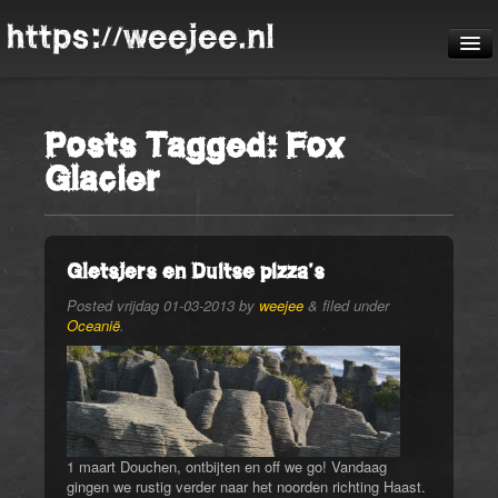
https://weejee.nl
De reis
Posts Tagged:
Fox
Blog
Glacier
Pheauteaux
De route
Gletsjers en Duitse pizza’s
Posted
vrijdag 01-03-2013
by
weejee
&
filed under
Oceanië
.
1 maart Douchen, ontbijten en off we go! Vandaag
gingen we rustig verder naar het noorden richting Haast.