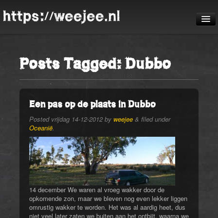
https://weejee.nl
De reis
Posts Tagged:
Dubbo
Blog
Pheauteaux
De route
Een pas op de plaats in Dubbo
Posted
vrijdag 14-12-2012
by
weejee
&
filed under
Oceanië
.
14 december We waren al vroeg wakker door de
opkomende zon, maar we bleven nog even lekker liggen
omrustig wakker te worden. Het was al aardig heet, dus
niet veel later zaten we buiten aan het ontbijt, waarna we