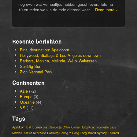
nog even wat verhaaltjes hebben geschreven. Iets na
10-en reden we via de rode dirtroad weer…
Read more »
Recente berichten
Final destination: Apeldoorn
Hollywood, Sixflags & Los Angeles downtown
Barbara, Monica, Melinda, WJ & Walvissen
Sur Big Sur!
Zion National Park
Continenten
Azië
(72)
Europa
(3)
Oceanië
(44)
VS
(11)
Tags
Apeldoorn
Bali
Borneo
bus
Cambodja
China
Cruise
Hong Kong
Indonesie
Laos
Maleisie
natuur
Nederland
Roaming Beijing to Hong Kong
strand
Sydney
Thailand