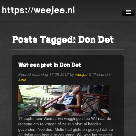
https://weejee.nl
De reis
Posts Tagged:
Don Det
Blog
Pheauteaux
De route
Wat een pret in Don Det
Posted
maandag 17-09-2012
by
weejee
&
filed under
Azië
.
17 september Voordat we weggingen liep WJ naar de
receptie om te vragen of ze zijn shirt al hadden
gevonden. Nee dus. Melin had gisteren gezegd dat ze
20 dollar een beetje te gek vond. WJ was het er eerst