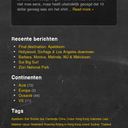
niet mee eens, maar heeft uiteindelijk gezegd dat 10
dollar genoeg was om het shirt…
Read more »
Recente berichten
Final destination: Apeldoorn
Hollywood, Sixflags & Los Angeles downtown
Barbara, Monica, Melinda, WJ & Walvissen
Sur Big Sur!
Zion National Park
Continenten
Azië
(72)
Europa
(3)
Oceanië
(44)
VS
(11)
Tags
Apeldoorn
Bali
Borneo
bus
Cambodja
China
Cruise
Hong Kong
Indonesie
Laos
Maleisie
natuur
Nederland
Roaming Beijing to Hong Kong
strand
Sydney
Thailand